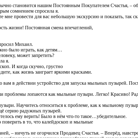
обычно становится нашим Постоянным Покупателем Счастья, – о
торым сомнением спросила я.
те мне провести для вас небольшую экскурсию и показать, так ск
сть жизни! Постоянная смена впечатлений,
 спросил Михаил.
ожно было играть, как детям…
еловеку, может запретить?
ла я.
скоп. И когда скучно, грустно
дите, как жизнь заиграет яркими красками.
 вам в действии устройство для запуска мыльных пузырей. Пос
ши проблемы лопаются как мыльные пузыри. Легко! Красиво! Радо
узыри. Научитесь относиться к проблеме, как к мыльному пузыр
 ещё серию радужных пузырей.
телось ему верить! Было в нём что-то такое…убедительное.
Но поверить в то, что калейдоскоп и мыльные
аней, – ничуть не огорчился Продавец Счастья. – Вперёд, навстр