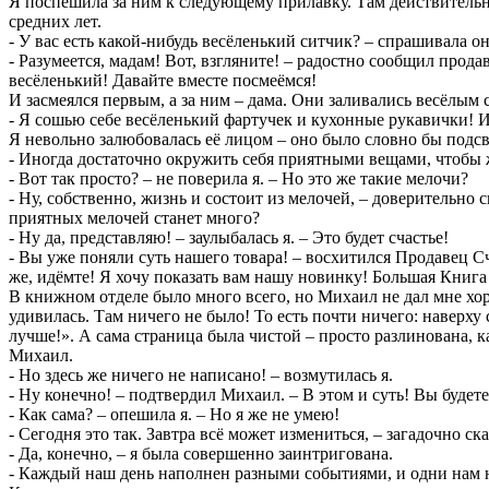
Я поспешила за ним к следующему прилавку. Там действительн
средних лет.
- У вас есть какой-нибудь весёленький ситчик? – спрашивала он
- Разумеется, мадам! Вот, взгляните! – радостно сообщил пр
весёленький! Давайте вместе посмеёмся!
И засмеялся первым, а за ним – дама. Они заливались весёлым 
- Я сошью себе весёленький фартучек и кухонные рукавички! И 
Я невольно залюбовалась её лицом – оно было словно бы подсве
- Иногда достаточно окружить себя приятными вещами, чтобы 
- Вот так просто? – не поверила я. – Но это же такие мелочи?
- Ну, собственно, жизнь и состоит из мелочей, – доверительно 
приятных мелочей станет много?
- Ну да, представляю! – заулыбалась я. – Это будет счастье!
- Вы уже поняли суть нашего товара! – восхитился Продавец Сч
же, идёмте! Я хочу показать вам нашу новинку! Большая Книга 
В книжном отделе было много всего, но Михаил не дал мне хор
удивилась. Там ничего не было! То есть почти ничего: наверху
лучше!». А сама страница была чистой – просто разлинована, к
Михаил.
- Но здесь же ничего не написано! – возмутилась я.
- Ну конечно! – подтвердил Михаил. – В этом и суть! Вы будете
- Как сама? – опешила я. – Но я же не умею!
- Сегодня это так. Завтра всё может измениться, – загадочно 
- Да, конечно, – я была совершенно заинтригована.
- Каждый наш день наполнен разными событиями, и одни нам нр