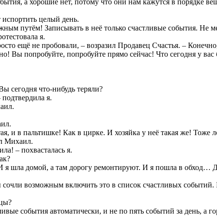
ытия, а хорошие нет, потому что они нам кажутся в порядке вещ
т испортить целый день.
ным путём! Записывать в неё только счастливые события. Не мен
ротестовала я.
 просто ещё не пробовали, – возразил Продавец Счастья. – Конеч
тно! Вы попробуйте, попробуйте прямо сейчас! Что сегодня у вас
 Вы сегодня что-нибудь теряли?
 подтвердила я.
хаил.
аил.
, и в пальтишке! Как в цирке. И хозяйка у неё такая же! Тоже 
ил Михаил.
ила! – похвасталась я.
ак?
 И я шла домой, а там дорогу ремонтируют. И я пошла в обход… 
вы сочли возможным включить это в список счастливых событий.
ицы?
ивые события автоматически, и не по пять событий за день, а г