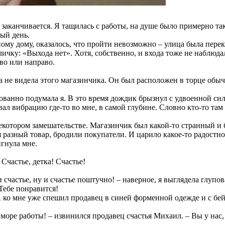
ь заканчивается. Я тащилась с работы, на душе было примерно так
ый день.
дному дому, оказалось, что пройти невозможно – улица была пер
чку: «Выхода нет». Хотя, собственно, и входа тоже не наблюда
во или направо.
а не видела этого магазинчика. Он был расположен в торце обыч
рованно подумала я. В это время дождик брызнул с удвоенной си
ал вибрацию где-то во мне, в самой глубине. Словно кто-то там 
в некотором замешательстве. Магазинчик был какой-то странный 
 разный товар, бродили покупатели. И царило какое-то радостн
гнула мне.
 Счастье, детка! Счастье!
счастье, ну и счастье поштучно! – наверное, я выглядела глупов
Тебе понравится!
 А ко мне уже спешил продавец в синей форменной одежде и с б
море работы! – извинился продавец счастья Михаил. – Вы у нас,