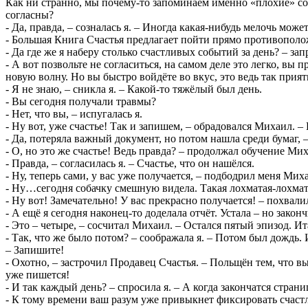
Как ни странно, мы почему-то запоминаем именно «плохие» соб
согласны?
- Да, правда, – созналась я. – Иногда какая-нибудь мелочь може
- Большая Книга Счастья предлагает пойти прямо противополож
- Да где же я наберу столько счастливых событий за день? – зап
- А вот позвольте не согласиться, на самом деле это легко, вы
новую волну. Но вы быстро войдёте во вкус, это ведь так прия
- Я не знаю, – сникла я. – Какой-то тяжёлый был день.
- Вы сегодня получали травмы?
- Нет, что вы, – испугалась я.
- Ну вот, уже счастье! Так и запишем, – обрадовался Михаил. –
- Да, потеряла важный документ, но потом нашла среди бумаг, –
- О, но это же счастье! Ведь правда? – продолжал обучение Ми
- Правда, – согласилась я. – Счастье, что он нашёлся.
- Ну, теперь сами, у вас уже получается, – подбодрил меня Мих
- Ну…сегодня собачку смешную видела. Такая лохматая-лохматая
- Ну вот! Замечательно! У вас прекрасно получается! – похвал
- А ещё я сегодня наконец-то доделала отчёт. Устала – но законч
- Это – четыре, – сосчитал Михаил. – Остался пятый эпизод. Ит
- Так, что же было потом? – соображала я. – Потом был дождь.
– Запишите!
- Охотно, – застрочил Продавец Счастья. – Польщён тем, что 
уже пишется!
- И так каждый день? – спросила я. – А когда закончатся стран
- К тому времени ваш разум уже привыкнет фиксировать счастл