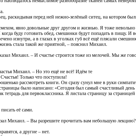
о наблюдалось немыслимое разнообразие тканей самых невероят
а.
одавец, раскидывая перед ней нежно-зелёный ситец, на котором
смехом, явно довольные друг другом и жизнью. Я тоже невольно 
когда буду готовить обед, смешинки будут попадать в пищу. И вс
чено изнутри, а в глазах в уголках губ всё ещё плясали смешин
жизнь стала такой же приятной, – пояснил Михаил.
сказал Михаил. – И счастье строится тоже из мелочей. Мы же гово
астья Михаил. – Но это ещё не всё! Идём те
Счастья! Только что поступила!
ошенько рассмотреть книги. Он сразу сунул мне в руки симпатич
 страницы было написано: «Сегодня был самый счастливый день в
ак тетрадь для первоклассника. Я листала страницу за страницей
 писать её сами.
сказал Михаил. – Вы разрешите прочитать вам небольшую лекцию?
авятся, а другие – нет.