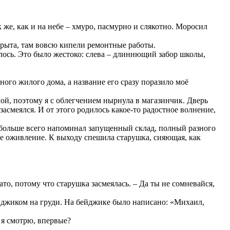
 же, как и на небе – хмуро, пасмурно и слякотно. Моросил
екрыта, там вовсю кипели ремонтные работы.
лось. Это было жестоко: слева – длиннющий забор школы,
ного жилого дома, а название его сразу поразило моё
лой, поэтому я с облегчением нырнула в магазинчик. Дверь
засмеялся. И от этого родилось какое-то радостное волнение,
и больше всего напоминал запущенный склад, полный разного
ое оживление. К выходу спешила старушка, сияющая, как
ато, потому что старушка засмеялась. – Да ты не сомневайся,
ейджиком на груди. На бейджике было написано: «Михаил,
 я смотрю, впервые?