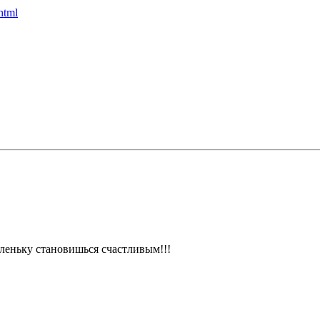
html
аленьку становишься счастливым!!!