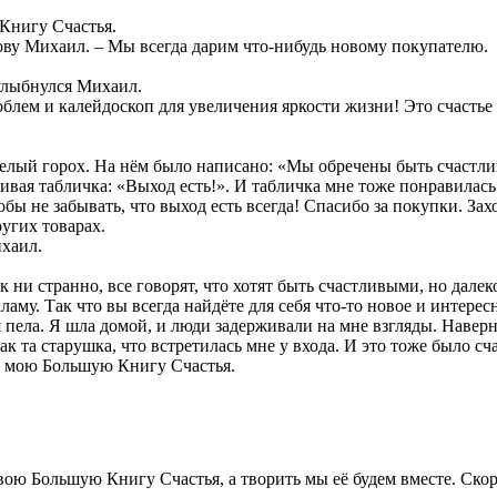
 Книгу Счастья.
лову Михаил. – Мы всегда дарим что-нибудь новому покупателю.
 улыбнулся Михаил.
облем и калейдоскоп для увеличения яркости жизни! Это счастье 
елый горох. На нём было написано: «Мы обречены быть счастли
вая табличка: «Выход есть!». И табличка мне тоже понравилась
обы не забывать, что выход есть всегда! Спасибо за покупки. Зах
ругих товарах.
ихаил.
к ни странно, все говорят, что хотят быть счастливыми, но далек
аму. Так что вы всегда найдёте для себя что-то новое и интересн
пела. Я шла домой, и люди задерживали на мне взгляды. Наверно
как та старушка, что встретилась мне у входа. И это тоже было сча
 в мою Большую Книгу Счастья.
ою Большую Книгу Счастья, а творить мы её будем вместе. Скор