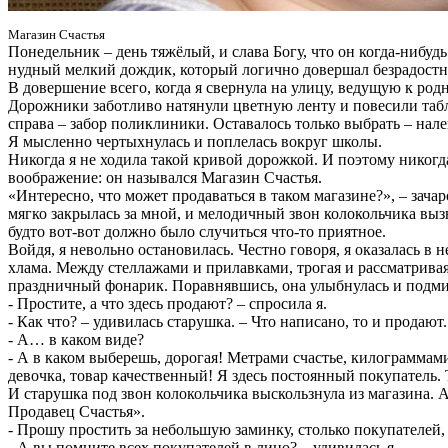
Магазин Счастья
Понедельник – день тяжёлый, и слава Богу, что он когда-нибуд
нудный мелкий дождик, который логично довершал безрадостн
В довершение всего, когда я свернула на улицу, ведущую к ро
Дорожники заботливо натянули цветную ленту и повесили табли
справа – забор поликлиники. Оставалось только выбрать – нале
Я мысленно чертыхнулась и поплелась вокруг школы.
Никогда я не ходила такой кривой дорожкой. И поэтому никогд
воображение: он назывался Магазин Счастья.
«Интересно, что может продаваться в таком магазине?», – зача
мягко закрылась за мной, и мелодичный звон колокольчика вызв
будто вот-вот должно было случиться что-то приятное.
Войдя, я невольно остановилась. Честно говоря, я оказалась 
хлама. Между стеллажами и прилавками, трогая и рассматривая
праздничный фонарик. Поравнявшись, она улыбнулась и подми
- Простите, а что здесь продают? – спросила я.
- Как что? – удивилась старушка. – Что написано, то и продают.
- А… в каком виде?
- А в каком выберешь, дорогая! Метрами счастье, килограммами 
девочка, товар качественный! Я здесь постоянный покупатель. 
И старушка под звон колокольчика выскользнула из магазина.
Продавец Счастья».
- Прошу простить за небольшую заминку, столько покупателей, 
- А вы помните всех покупателей в лицо? – удивилась я.