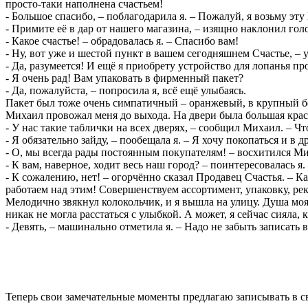
просто-таки наполнена счастьем!
- Большое спасибо, – поблагодарила я. – Пожалуй, я возьму эту
- Примите её в дар от нашего магазина, – изящно наклонил го
- Какое счастье! – обрадовалась я. – Спасибо вам!
- Ну, вот уже и шестой пункт в вашем сегодняшнем Счастье, –
- Да, разумеется! И ещё я приобрету устройство для лопанья пр
- Я очень рад! Вам упаковать в фирменный пакет?
- Да, пожалуйста, – попросила я, всё ещё улыбаясь.
Пакет был тоже очень симпатичный – оранжевый, в крупный б
Михаил провожал меня до выхода. На двери была большая краси
- У нас такие таблички на всех дверях, – сообщил Михаил. – Чт
- Я обязательно зайду, – пообещала я. – Я хочу покопаться и в д
- О, мы всегда рады постоянным покупателям! – восхитился М
- К вам, наверное, ходит весь наш город? – поинтересовалась я.
- К сожалению, нет! – огорчённо сказал Продавец Счастья. – Ка
работаем над этим! Совершенствуем ассортимент, упаковку, рекл
Мелодично звякнул колокольчик, и я вышла на улицу. Душа моя 
никак не могла расстаться с улыбкой. А может, я сейчас сияла, 
- Девять, – машинально отметила я. – Надо не забыть записать
Теперь свои замечательные моменты предлагаю записывать в св