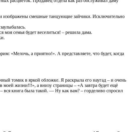
ных расцветок. Продавец отдела как раз обслуживал даму
 были изображены смешные танцующие зайчики. Исключительно
заулыбалась.
я моя семья будет веселиться! – решила дама.
ки.
рим: «Мелочь, а приятно!». А представляете, что будет, когда
ный томик в яркой обложке. Я раскрыла его наугад – и очень
 моей жизни!!!», а внизу страницы – «А завтра будет ещё
 – вся книга была такой. — Ну как вам? – горделиво спросил