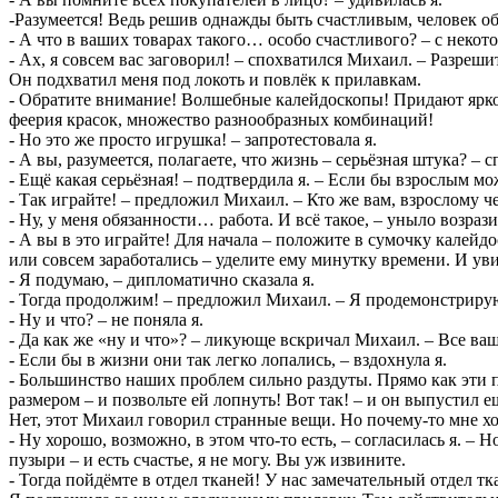
-Разумеется! Ведь решив однажды быть счастливым, человек 
- А что в ваших товарах такого… особо счастливого? – с неко
- Ах, я совсем вас заговорил! – спохватился Михаил. – Разреши
Он подхватил меня под локоть и повлёк к прилавкам.
- Обратите внимание! Волшебные калейдоскопы! Придают ярко
феерия красок, множество разнообразных комбинаций!
- Но это же просто игрушка! – запротестовала я.
- А вы, разумеется, полагаете, что жизнь – серьёзная штука? –
- Ещё какая серьёзная! – подтвердила я. – Если бы взрослым м
- Так играйте! – предложил Михаил. – Кто же вам, взрослому ч
- Ну, у меня обязанности… работа. И всё такое, – уныло возрази
- А вы в это играйте! Для начала – положите в сумочку калейдо
или совсем заработались – уделите ему минутку времени. И уви
- Я подумаю, – дипломатично сказала я.
- Тогда продолжим! – предложил Михаил. – Я продемонстрирую
- Ну и что? – не поняла я.
- Да как же «ну и что»? – ликующе вскричал Михаил. – Все ва
- Если бы в жизни они так легко лопались, – вздохнула я.
- Большинство наших проблем сильно раздуты. Прямо как эти п
размером – и позвольте ей лопнуть! Вот так! – и он выпустил
Нет, этот Михаил говорил странные вещи. Но почему-то мне хо
- Ну хорошо, возможно, в этом что-то есть, – согласилась я. – 
пузыри – и есть счастье, я не могу. Вы уж извините.
- Тогда пойдёмте в отдел тканей! У нас замечательный отдел тк