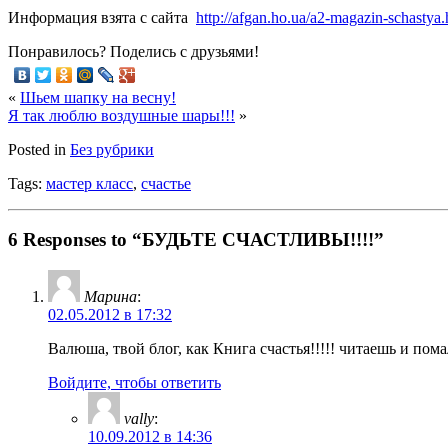
Информация взята с сайта
http://afgan.ho.ua/a2-magazin-schastya.
Понравилось? Поделись с друзьями!
«
Шьем шапку на весну!
Я так люблю воздушные шары!!!
»
Posted in
Без рубрики
Tags:
мастер класс
,
счастье
6 Responses to “БУДЬТЕ СЧАСТЛИВЫ!!!!”
Марина
:
02.05.2012 в 17:32
Валюша, твой блог, как Книга счастья!!!!! читаешь и пом
Войдите, чтобы ответить
vally
:
10.09.2012 в 14:36